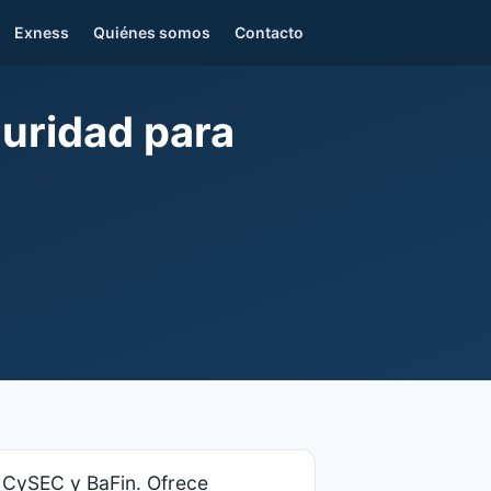
Exness
Quiénes somos
Contacto
guridad para
 CySEC y BaFin. Ofrece