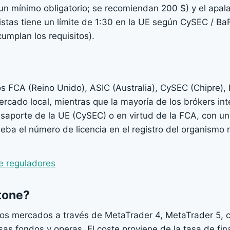
un mínimo obligatorio; se recomiendan 200 $) y el apa
stas tiene un límite de 1:30 en la UE según CySEC / BaF
umplan los requisitos).
s FCA (Reino Unido), ASIC (Australia), CySEC (Chipre),
cado local, mientras que la mayoría de los brókers inte
asaporte de la UE (CySEC) o en virtud de la FCA, con 
eba el número de licencia en el registro del organismo 
e reguladores
tone?
los mercados a través de MetaTrader 4, MetaTrader 5, 
esas fondos y operas. El coste proviene de la tasa de fi