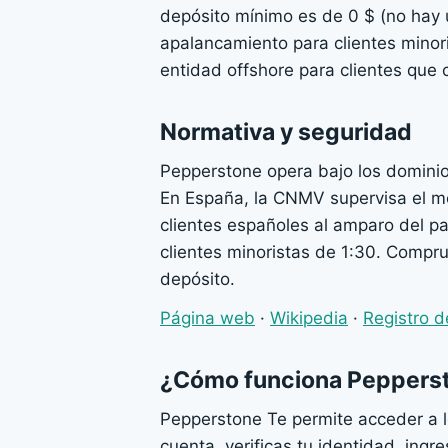
depósito mínimo es de 0 $ (no hay 
apalancamiento para clientes minori
entidad offshore para clientes que c
Normativa y seguridad
Pepperstone opera bajo los dominio
En España, la CNMV supervisa el mer
clientes españoles al amparo del p
clientes minoristas de 1:30. Compru
depósito.
Página web
·
Wikipedia
·
Registro d
¿Cómo funciona Peppers
Pepperstone Te permite acceder a 
cuenta, verificas tu identidad, ingr