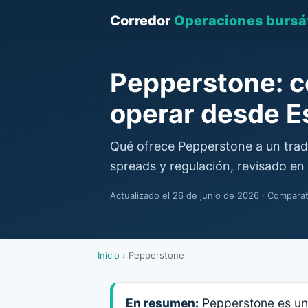
Corredor
Operaciones bursát
Pepperstone: c
operar desde E
Qué ofrece Pepperstone a un trad
spreads y regulación, revisado en
Actualizado el 26 de junio de 2026 · Compara
Inicio
›
Pepperstone
En resumen:
Pepperstone es un 