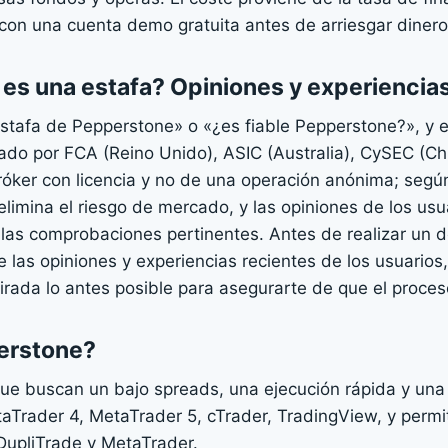
con una cuenta demo gratuita antes de arriesgar dinero 
 es una estafa? Opiniones y experiencia
tafa de Pepperstone» o «¿es fiable Pepperstone?», y 
ado por FCA (Reino Unido), ASIC (Australia), CySEC (Ch
bróker con licencia y no de una operación anónima; según
limina el riesgo de mercado, y las opiniones de los usu
 las comprobaciones pertinentes. Antes de realizar un d
ee las opiniones y experiencias recientes de los usuari
tirada lo antes posible para asegurarte de que el proces
perstone?
que buscan un bajo spreads, una ejecución rápida y una
Trader 4, MetaTrader 5, cTrader, TradingView, y permit
DupliTrade y MetaTrader.