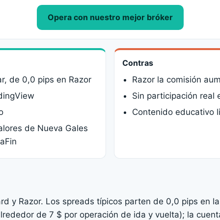
Opera con nuestro mejor bróker
Contras
r, de 0,0 pips en Razor
Razor la comisión aum
adingView
Sin participación real 
o
Contenido educativo l
alores de Nueva Gales
BaFin
d y Razor. Los spreads típicos parten de 0,0 pips en l
rededor de 7 $ por operación de ida y vuelta); la cuent